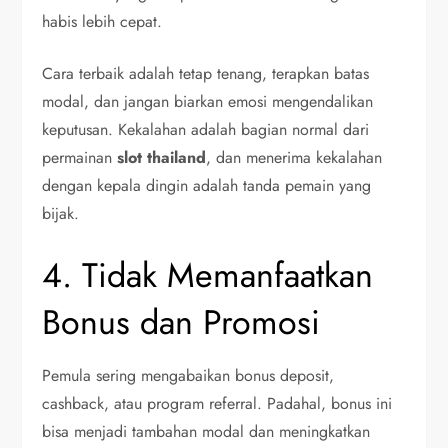
habis lebih cepat.
Cara terbaik adalah tetap tenang, terapkan batas
modal, dan jangan biarkan emosi mengendalikan
keputusan. Kekalahan adalah bagian normal dari
permainan
slot thailand
, dan menerima kekalahan
dengan kepala dingin adalah tanda pemain yang
bijak.
4. Tidak Memanfaatkan
Bonus dan Promosi
Pemula sering mengabaikan bonus deposit,
cashback, atau program referral. Padahal, bonus ini
bisa menjadi tambahan modal dan meningkatkan