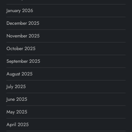
January 2026
December 2025
November 2025
October 2025
September 2025
August 2025
July 2025
June 2025
May 2025
April 2025