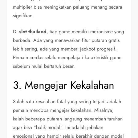
multiplier bisa meningkatkan peluang menang secara
signifikan.
Di
slot thailand
, tiap game memiliki mekanisme yang
berbeda. Ada yang menawarkan fitur putaran gratis
lebih sering, ada yang memberi jackpot progresif.
Pemain cerdas selalu mempelajari karakteristik game
sebelum mulai bertaruh besar.
3. Mengejar Kekalahan
Salah satu kesalahan fatal yang sering terjadi adalah
pemain mencoba mengejar kekalahan. Misalnya,
kalah beberapa putaran langsung menambah taruhan
agar bisa “balik modal”. Ini adalah jebakan
emosional yang hampir selalu berakhir dengan modal