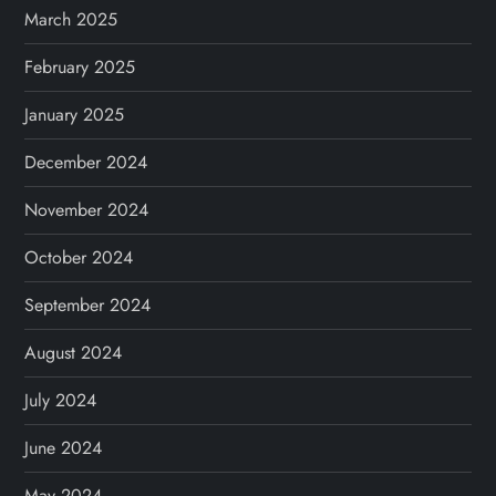
March 2025
February 2025
January 2025
December 2024
November 2024
October 2024
September 2024
August 2024
July 2024
June 2024
May 2024