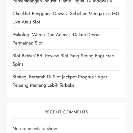
Perkembangan Industri Game Digital Di Indonesia
a
Checklist Pengguna Dewasa Sebelum Mengakses MG
t
Live Atau Slot
i
Psikologi Warna Dan Animasi Dalam Desain
Permainan Slot
o
Slot Betwin188: Review Slot Yang Sering Bagi Free
n
Spins
Strategi Bertaruh Di Slot Jackpot Progresif Agar
Peluang Menang Lebih Terbuka
RECENT COMMENTS
No comments to show.