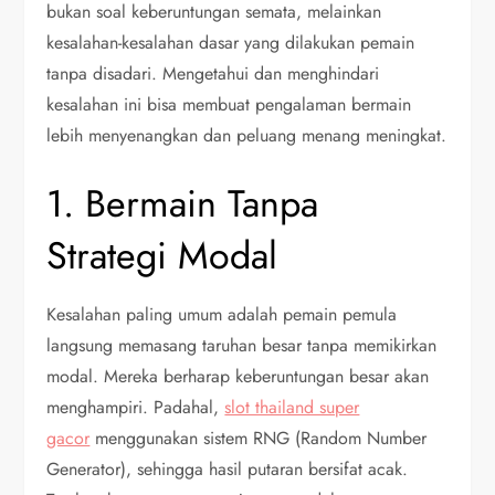
bukan soal keberuntungan semata, melainkan
kesalahan-kesalahan dasar yang dilakukan pemain
tanpa disadari. Mengetahui dan menghindari
kesalahan ini bisa membuat pengalaman bermain
lebih menyenangkan dan peluang menang meningkat.
1. Bermain Tanpa
Strategi Modal
Kesalahan paling umum adalah pemain pemula
langsung memasang taruhan besar tanpa memikirkan
modal. Mereka berharap keberuntungan besar akan
menghampiri. Padahal,
slot thailand super
gacor
menggunakan sistem RNG (Random Number
Generator), sehingga hasil putaran bersifat acak.