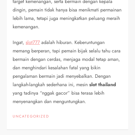
target kemenangan, serta bermain dengan kepala
dingin, pemain tidak hanya bisa menikmati permainan
lebih lama, tetapi juga meningkatkan peluang meraih
kemenangan.
Ingat,
slot777
adalah hiburan. Keberuntungan
memang berperan, tapi pemain bijak selalu tahu cara
bermain dengan cerdas, menjaga modal tetap aman,
dan menghindari kesalahan fatal yang bikin
pengalaman bermain jadi menyebalkan. Dengan
langkah-langkah sederhana ini, mesin
slot thailand
yang tadinya “nggak gacor” bisa terasa lebih
menyenangkan dan menguntungkan.
UNCATEGORIZED