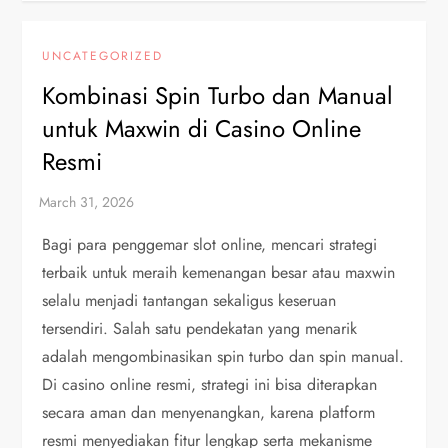
UNCATEGORIZED
Kombinasi Spin Turbo dan Manual
untuk Maxwin di Casino Online
Resmi
Bagi para penggemar slot online, mencari strategi
terbaik untuk meraih kemenangan besar atau maxwin
selalu menjadi tantangan sekaligus keseruan
tersendiri. Salah satu pendekatan yang menarik
adalah mengombinasikan spin turbo dan spin manual.
Di casino online resmi, strategi ini bisa diterapkan
secara aman dan menyenangkan, karena platform
resmi menyediakan fitur lengkap serta mekanisme