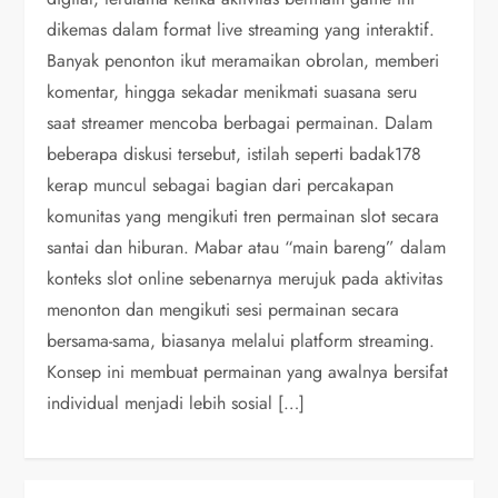
dikemas dalam format live streaming yang interaktif.
Banyak penonton ikut meramaikan obrolan, memberi
komentar, hingga sekadar menikmati suasana seru
saat streamer mencoba berbagai permainan. Dalam
beberapa diskusi tersebut, istilah seperti badak178
kerap muncul sebagai bagian dari percakapan
komunitas yang mengikuti tren permainan slot secara
santai dan hiburan. Mabar atau “main bareng” dalam
konteks slot online sebenarnya merujuk pada aktivitas
menonton dan mengikuti sesi permainan secara
bersama-sama, biasanya melalui platform streaming.
Konsep ini membuat permainan yang awalnya bersifat
individual menjadi lebih sosial […]