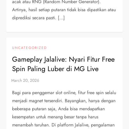
acak atau RNG (Random Number Generator).
Artinya, hasil setiap putaran tidak bisa dipastikan atau
diprediksi secara pasti. […]
UNCATEGORIZED
Gameplay Jalalive: Nyari Fitur Free
Spin Paling Luber di MG Live
Bagi para penggemar slot online, fitur free spin selalu
menjadi magnet tersendiri. Bayangkan, hanya dengan
beberapa putaran saja, Anda bisa mendapatkan
kesempatan untuk menang besar tanpa harus
menambah taruhan. Di platform Jalalive, pengalaman