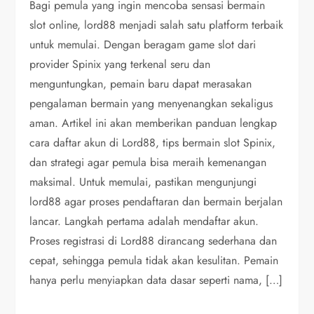
Bagi pemula yang ingin mencoba sensasi bermain
slot online, lord88 menjadi salah satu platform terbaik
untuk memulai. Dengan beragam game slot dari
provider Spinix yang terkenal seru dan
menguntungkan, pemain baru dapat merasakan
pengalaman bermain yang menyenangkan sekaligus
aman. Artikel ini akan memberikan panduan lengkap
cara daftar akun di Lord88, tips bermain slot Spinix,
dan strategi agar pemula bisa meraih kemenangan
maksimal. Untuk memulai, pastikan mengunjungi
lord88 agar proses pendaftaran dan bermain berjalan
lancar. Langkah pertama adalah mendaftar akun.
Proses registrasi di Lord88 dirancang sederhana dan
cepat, sehingga pemula tidak akan kesulitan. Pemain
hanya perlu menyiapkan data dasar seperti nama, […]