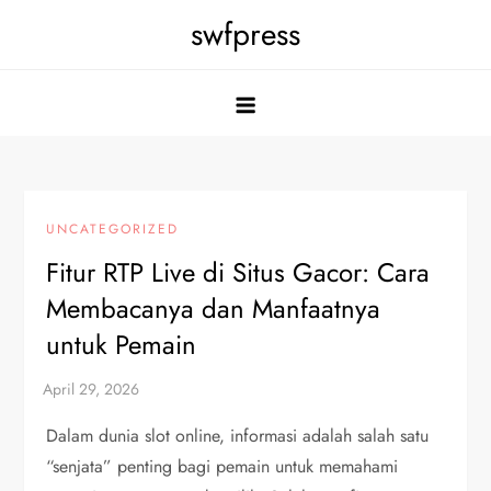
Skip
swfpress
to
content
UNCATEGORIZED
Fitur RTP Live di Situs Gacor: Cara
Membacanya dan Manfaatnya
untuk Pemain
Dalam dunia slot online, informasi adalah salah satu
“senjata” penting bagi pemain untuk memahami