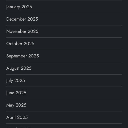
t
January 2026
i
December 2025
o
November 2025
n
October 2025
September 2025
August 2025
July 2025
June 2025
May 2025
April 2025