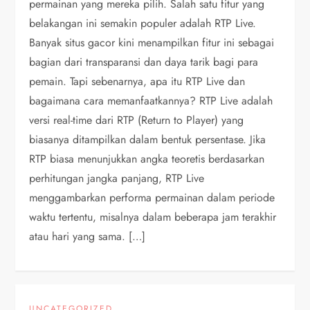
permainan yang mereka pilih. Salah satu fitur yang
belakangan ini semakin populer adalah RTP Live.
Banyak situs gacor kini menampilkan fitur ini sebagai
bagian dari transparansi dan daya tarik bagi para
pemain. Tapi sebenarnya, apa itu RTP Live dan
bagaimana cara memanfaatkannya? RTP Live adalah
versi real-time dari RTP (Return to Player) yang
biasanya ditampilkan dalam bentuk persentase. Jika
RTP biasa menunjukkan angka teoretis berdasarkan
perhitungan jangka panjang, RTP Live
menggambarkan performa permainan dalam periode
waktu tertentu, misalnya dalam beberapa jam terakhir
atau hari yang sama. […]
UNCATEGORIZED