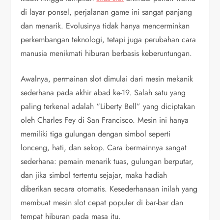
di layar ponsel, perjalanan game ini sangat panjang
dan menarik. Evolusinya tidak hanya mencerminkan
perkembangan teknologi, tetapi juga perubahan cara
manusia menikmati hiburan berbasis keberuntungan.
Awalnya, permainan slot dimulai dari mesin mekanik
sederhana pada akhir abad ke-19. Salah satu yang
paling terkenal adalah “Liberty Bell” yang diciptakan
oleh Charles Fey di San Francisco. Mesin ini hanya
memiliki tiga gulungan dengan simbol seperti
lonceng, hati, dan sekop. Cara bermainnya sangat
sederhana: pemain menarik tuas, gulungan berputar,
dan jika simbol tertentu sejajar, maka hadiah
diberikan secara otomatis. Kesederhanaan inilah yang
membuat mesin slot cepat populer di bar-bar dan
tempat hiburan pada masa itu.