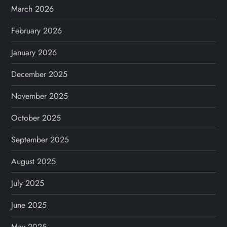
March 2026
February 2026
January 2026
December 2025
November 2025
October 2025
September 2025
August 2025
July 2025
June 2025
May 2025