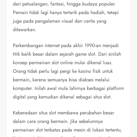
dari petualangan, fantasi, hingga budaya populer.
Pemain tidak lagi hanya tertarik pada hadiah, tetapi
juga pada pengalaman visual dan cerita yang
ditawarkan.
Perkembangan internet pada akhir 1990-an menjadi
titik balik besar dalam sejarah game slot. Dari sinilah
konsep permainan slot online mulai dikenal luas.
Orang tidak perlu lagi pergi ke kasino fisik untuk
bermain, karena semuanya bisa diakses melalui
komputer. Inilah awal mula lahirnya berbagai platform
digital yang kemudian dikenal sebagai situs slot.
Keberadaan situs slot membawa perubahan besar
dalam cara orang bermain. Jika sebelumnya
permainan slot terbatas pada mesin di lokasi tertentu,