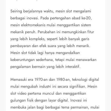
Seiring berjalannya waktu, mesin slot mengalami
berbagai inovasi. Pada pertengahan abad ke-20,
mesin elektromekanis mulai menggantikan sistem
mekanik penuh. Perubahan ini memungkinkan fitur
yang lebih kompleks, seperti lebih banyak garis
pembayaran dan efek suara yang lebih menarik.
Mesin slot tidak lagi hanya mengandalkan
keberuntungan sederhana, tetapi mulai menawarkan
pengalaman bermain yang lebih interaktif.
Memasuki era 1970-an dan 1980-an, teknologi digital
mulai mengubah industri ini secara signifikan. Mesin
slot video pertama muncul dan menggantikan
gulungan fisik dengan layar digital. Inovasi ini
membuka jalan bagi berbagai tema permainan, mulai