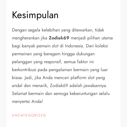
Kesimpulan
Dengan segala kelebihan yang ditawarkan, tidak
mengherankan jika
Zodiak69
menjadi pilihan utama
bagi banyak pemain slot di Indonesia. Dari koleksi
permainan yang beragam hingga dukungan
pelanggan yang responsif, semua faktor ini
berkontribusi pada pengalaman bermain yang luar
biasa. Jadi, jika Anda mencari platform slot yang
andal dan menarik, Zodiak69 adalah jawabannya.
Selamat bermain dan semoga keberuntungan selalu
menyertai Anda!
UNCATEGORIZED