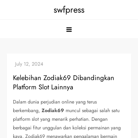
Skip
swfpress
to
content
Kelebihan Zodiak69 Dibandingkan
Platform Slot Lainnya
Dalam dunia perjudian online yang terus
berkembang,
Zodiak69
muncul sebagai salah satu
platform slot yang menarik perhatian. Dengan
berbagai fitur unggulan dan koleksi permainan yang
kaya, Zodiak69 menawarkan pengalaman bermain