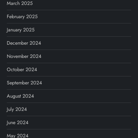
March 2025
February 2025
January 2025
December 2024
November 2024
October 2024
September 2024
August 2024
July 2024
June 2024
May 2024