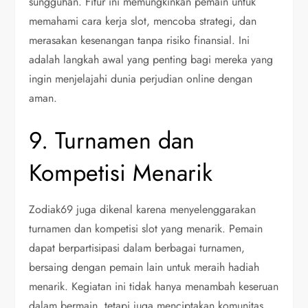
sungguhan. Fitur ini memungkinkan pemain untuk
memahami cara kerja slot, mencoba strategi, dan
merasakan kesenangan tanpa risiko finansial. Ini
adalah langkah awal yang penting bagi mereka yang
ingin menjelajahi dunia perjudian online dengan
aman.
9. Turnamen dan
Kompetisi Menarik
Zodiak69 juga dikenal karena menyelenggarakan
turnamen dan kompetisi slot yang menarik. Pemain
dapat berpartisipasi dalam berbagai turnamen,
bersaing dengan pemain lain untuk meraih hadiah
menarik. Kegiatan ini tidak hanya menambah keseruan
dalam bermain, tetapi juga menciptakan komunitas