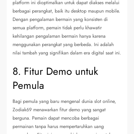
platform ini dioptimalkan untuk dapat diakses melalui
berbagai perangkat, baik itu desktop maupun mobile.
Dengan pengalaman bermain yang konsisten di
semua platform, pemain tidak perlu khawatir
kehilangan pengalaman bermain hanya karena
menggunakan perangkat yang berbeda. Ini adalah
nilai tambah yang signifikan dalam era digital saat ini.
8. Fitur Demo untuk
Pemula
Bagi pemula yang baru mengenal dunia slot online,
Zodiak69 menawarkan fitur demo yang sangat
berguna. Pemain dapat mencoba berbagai
permainan tanpa harus mempertaruhkan uang