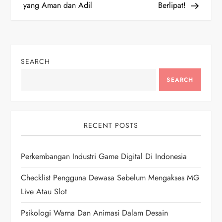
s
yang Aman dan Adil
Berlipat!
t
n
SEARCH
a
SEARCH
v
i
RECENT POSTS
g
Perkembangan Industri Game Digital Di Indonesia
a
Checklist Pengguna Dewasa Sebelum Mengakses MG
t
Live Atau Slot
i
Psikologi Warna Dan Animasi Dalam Desain