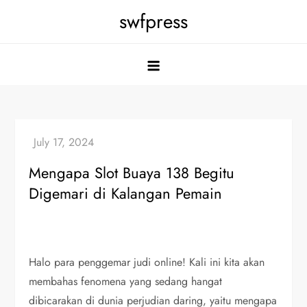
Skip
swfpress
to
content
Mengapa Slot Buaya 138 Begitu
Digemari di Kalangan Pemain
Halo para penggemar judi online! Kali ini kita akan
membahas fenomena yang sedang hangat
dibicarakan di dunia perjudian daring, yaitu mengapa