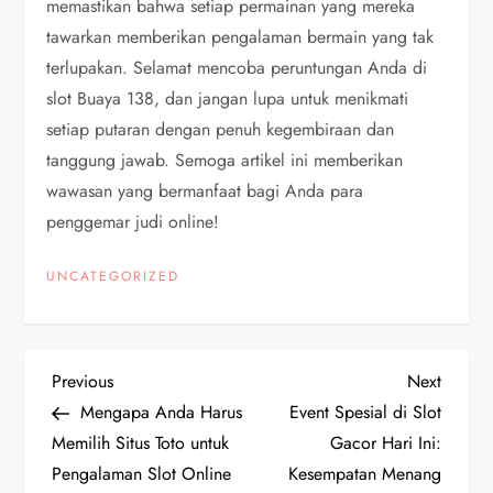
memastikan bahwa setiap permainan yang mereka
tawarkan memberikan pengalaman bermain yang tak
terlupakan. Selamat mencoba peruntungan Anda di
slot Buaya 138, dan jangan lupa untuk menikmati
setiap putaran dengan penuh kegembiraan dan
tanggung jawab. Semoga artikel ini memberikan
wawasan yang bermanfaat bagi Anda para
penggemar judi online!
UNCATEGORIZED
P
Previous
Next
Previous
Next
Post
Post
Mengapa Anda Harus
Event Spesial di Slot
o
Memilih Situs Toto untuk
Gacor Hari Ini:
Pengalaman Slot Online
Kesempatan Menang