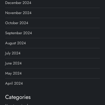
December 2024
November 2024
October 2024
September 2024
August 2024
July 2024
June 2024
May 2024
April 2024
Categories