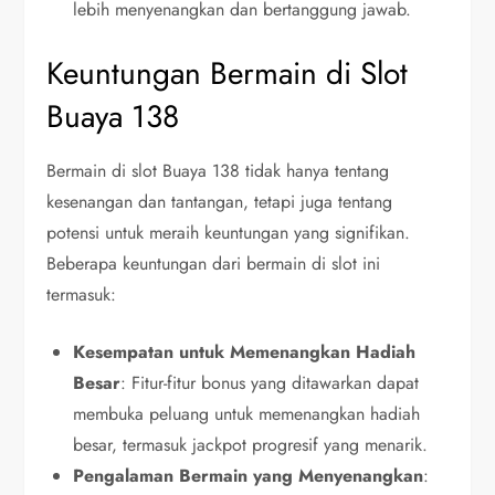
lebih menyenangkan dan bertanggung jawab.
Keuntungan Bermain di Slot
Buaya 138
Bermain di slot Buaya 138 tidak hanya tentang
kesenangan dan tantangan, tetapi juga tentang
potensi untuk meraih keuntungan yang signifikan.
Beberapa keuntungan dari bermain di slot ini
termasuk:
Kesempatan untuk Memenangkan Hadiah
Besar
: Fitur-fitur bonus yang ditawarkan dapat
membuka peluang untuk memenangkan hadiah
besar, termasuk jackpot progresif yang menarik.
Pengalaman Bermain yang Menyenangkan
: