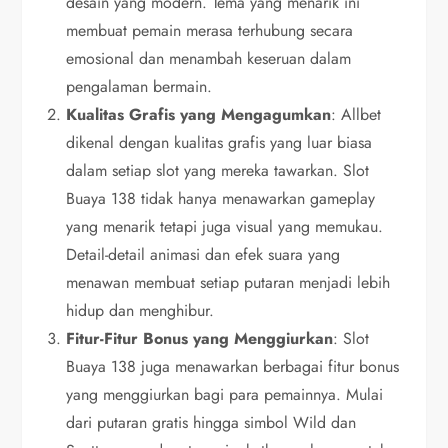
desain yang modern. Tema yang menarik ini
membuat pemain merasa terhubung secara
emosional dan menambah keseruan dalam
pengalaman bermain.
Kualitas Grafis yang Mengagumkan
: Allbet
dikenal dengan kualitas grafis yang luar biasa
dalam setiap slot yang mereka tawarkan. Slot
Buaya 138 tidak hanya menawarkan gameplay
yang menarik tetapi juga visual yang memukau.
Detail-detail animasi dan efek suara yang
menawan membuat setiap putaran menjadi lebih
hidup dan menghibur.
Fitur-Fitur Bonus yang Menggiurkan
: Slot
Buaya 138 juga menawarkan berbagai fitur bonus
yang menggiurkan bagi para pemainnya. Mulai
dari putaran gratis hingga simbol Wild dan