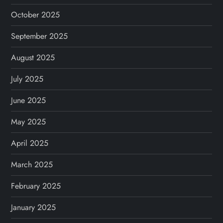
October 2025
September 2025
August 2025
July 2025
June 2025
May 2025
April 2025
March 2025
February 2025
January 2025