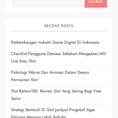
v
SEARCH
i
g
RECENT POSTS
a
Perkembangan Industri Game Digital Di Indonesia
t
Checklist Pengguna Dewasa Sebelum Mengakses MG
i
Live Atau Slot
Psikologi Warna Dan Animasi Dalam Desain
o
Permainan Slot
n
Slot Betwin188: Review Slot Yang Sering Bagi Free
Spins
Strategi Bertaruh Di Slot Jackpot Progresif Agar
Peluang Menang Lebih Terbuka