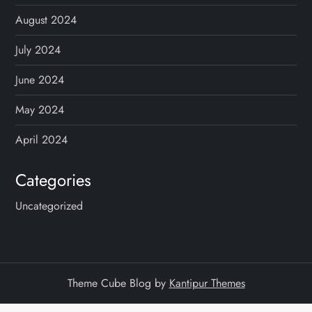
August 2024
July 2024
June 2024
May 2024
April 2024
Categories
Uncategorized
Theme Cube Blog by
Kantipur Themes