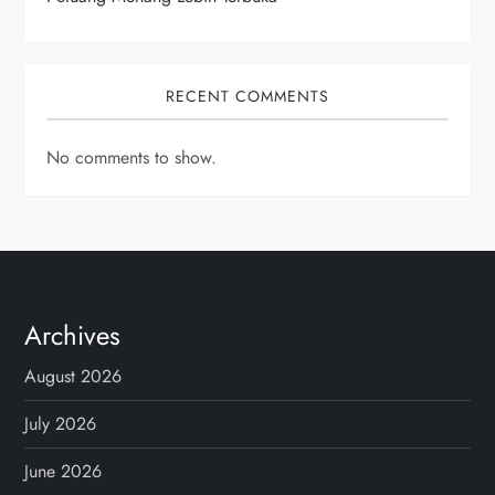
RECENT COMMENTS
No comments to show.
Archives
August 2026
July 2026
June 2026