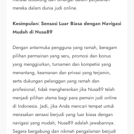
mereka dalam dunia judi online.
Kesimpulan: Sensasi Luar Biasa dengan Navigasi
Mudah di Nusa89
Dengan antarmuka pengguna yang ramah, beragam
pilihan permainan yang seru, promosi dan bonus
yang menggiurkan, turnamen dan kompetisi yang
menantang, keamanan dan privasi yang terjamin,
serta dukungan pelanggan yang ramah dan
profesional, tidak mengherankan jika Nusa89 telah
menjadi pilihan utama bagi para pemain judi online
di Indonesia. Jadi, jika Anda mencari tempat untuk
merasakan sensasi berjudi yang luar biasa dengan
navigasi yang mudah, Nusa89 adalah jawabannya.
Segera bergabung dan nikmati pengalaman berjudi