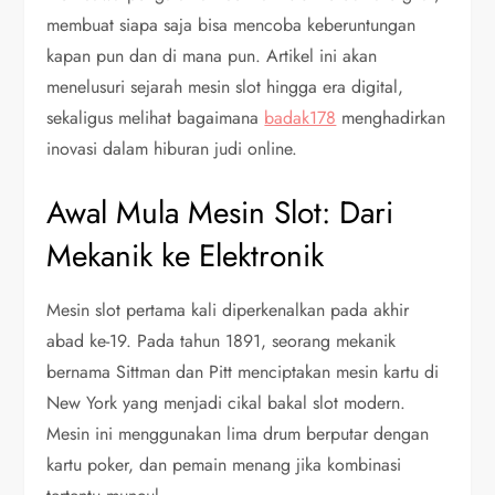
membuat siapa saja bisa mencoba keberuntungan
kapan pun dan di mana pun. Artikel ini akan
menelusuri sejarah mesin slot hingga era digital,
sekaligus melihat bagaimana
badak178
menghadirkan
inovasi dalam hiburan judi online.
Awal Mula Mesin Slot: Dari
Mekanik ke Elektronik
Mesin slot pertama kali diperkenalkan pada akhir
abad ke-19. Pada tahun 1891, seorang mekanik
bernama Sittman dan Pitt menciptakan mesin kartu di
New York yang menjadi cikal bakal slot modern.
Mesin ini menggunakan lima drum berputar dengan
kartu poker, dan pemain menang jika kombinasi