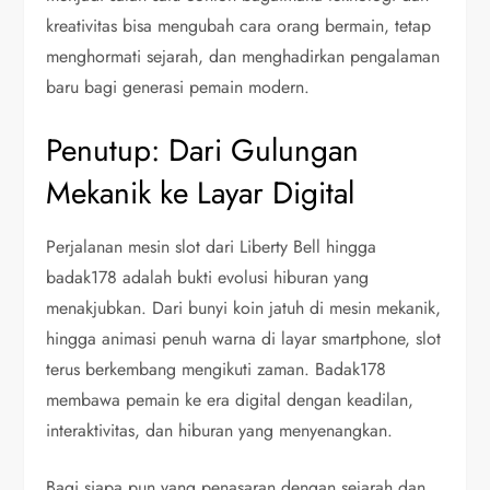
kreativitas bisa mengubah cara orang bermain, tetap
menghormati sejarah, dan menghadirkan pengalaman
baru bagi generasi pemain modern.
Penutup: Dari Gulungan
Mekanik ke Layar Digital
Perjalanan mesin slot dari Liberty Bell hingga
badak178 adalah bukti evolusi hiburan yang
menakjubkan. Dari bunyi koin jatuh di mesin mekanik,
hingga animasi penuh warna di layar smartphone, slot
terus berkembang mengikuti zaman. Badak178
membawa pemain ke era digital dengan keadilan,
interaktivitas, dan hiburan yang menyenangkan.
Bagi siapa pun yang penasaran dengan sejarah dan