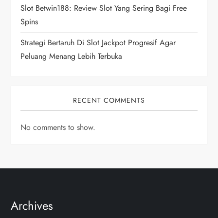
Slot Betwin188: Review Slot Yang Sering Bagi Free
n
Spins
Strategi Bertaruh Di Slot Jackpot Progresif Agar
Peluang Menang Lebih Terbuka
RECENT COMMENTS
No comments to show.
Archives