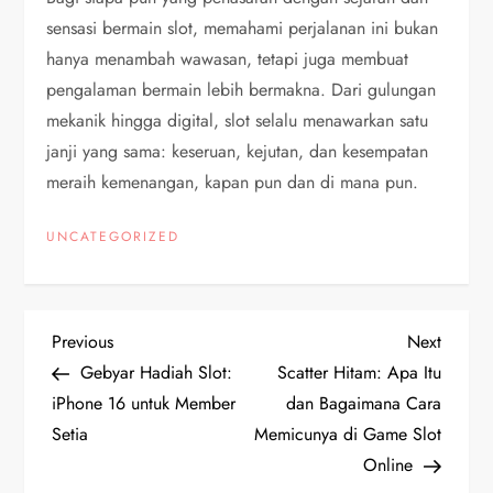
sensasi bermain slot, memahami perjalanan ini bukan
hanya menambah wawasan, tetapi juga membuat
pengalaman bermain lebih bermakna. Dari gulungan
mekanik hingga digital, slot selalu menawarkan satu
janji yang sama: keseruan, kejutan, dan kesempatan
meraih kemenangan, kapan pun dan di mana pun.
UNCATEGORIZED
P
Previous
Next
Previous
Next
Post
Post
Gebyar Hadiah Slot:
Scatter Hitam: Apa Itu
o
iPhone 16 untuk Member
dan Bagaimana Cara
Setia
Memicunya di Game Slot
s
Online