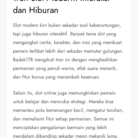
dan Hiburan
Slot modern kini bukan sekadar soal keberuntungan,
tapi juga hiburan interaktif. Banyak tema slot yang
mengangkat cerita, karakter, dan misi yang membuat
pemain terlibat lebih dari sekadar memutar gulungan.
Badak178 mengikuti tren ini dengan menghadirkan
permainan yang penuh warna, efek suara menarik,
dan fitur bonus yang menambah keseruan.
Selain itu, slot online juga memungkinkan pemain
untuk belajar dan mencoba strategi. Mereka bisa
memantau pola kemenangan kecil, mengatur taruhan,
dan memahami fitur setiap permainan. Semua ini
menciptakan pengalaman bermain yang lebih
mendalam dibanding sekadar mesin mekanik lama.