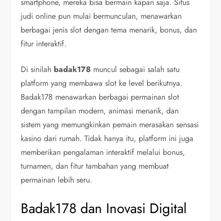
smartphone, mereka bisa bermain kapan saja. Situs
judi online pun mulai bermunculan, menawarkan
berbagai jenis slot dengan tema menarik, bonus, dan
fitur interaktif.
Di sinilah
badak178
muncul sebagai salah satu
platform yang membawa slot ke level berikutnya.
Badak178 menawarkan berbagai permainan slot
dengan tampilan modern, animasi menarik, dan
sistem yang memungkinkan pemain merasakan sensasi
kasino dari rumah. Tidak hanya itu, platform ini juga
memberikan pengalaman interaktif melalui bonus,
turnamen, dan fitur tambahan yang membuat
permainan lebih seru.
Badak178 dan Inovasi Digital