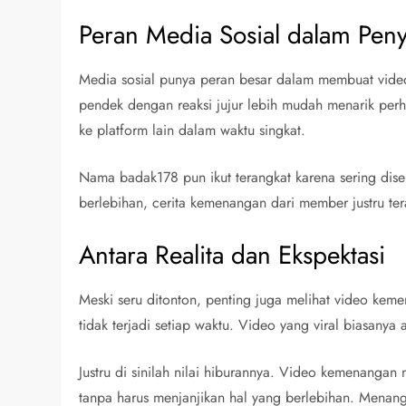
Peran Media Sosial dalam Pen
Media sosial punya peran besar dalam membuat vide
pendek dengan reaksi jujur lebih mudah menarik perha
ke platform lain dalam waktu singkat.
Nama badak178 pun ikut terangkat karena sering dise
berlebihan, cerita kemenangan dari member justru te
Antara Realita dan Ekspektasi
Meski seru ditonton, penting juga melihat video kem
tidak terjadi setiap waktu. Video yang viral biasanya
Justru di sinilah nilai hiburannya. Video kemenanga
tanpa harus menjanjikan hal yang berlebihan. Menang