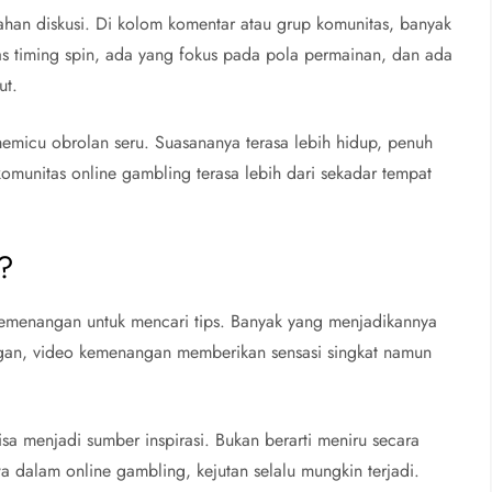
han diskusi. Di kolom komentar atau grup komunitas, banyak
 timing spin, ada yang fokus pada pola permainan, dan ada
ut.
memicu obrolan seru. Suasananya terasa lebih hidup, penuh
munitas online gambling terasa lebih dari sekadar tempat
n?
emenangan untuk mencari tips. Banyak yang menjadikannya
ingan, video kemenangan memberikan sensasi singkat namun
sa menjadi sumber inspirasi. Bukan berarti meniru secara
a dalam online gambling, kejutan selalu mungkin terjadi.