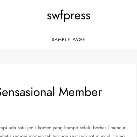
swfpress
SAMPLE PAGE
ensasional Member
tapi ada satu jenis konten yang hampir selalu berhasil mencuri
amatis sampai momen tak terduga saat jackpot muncul, video