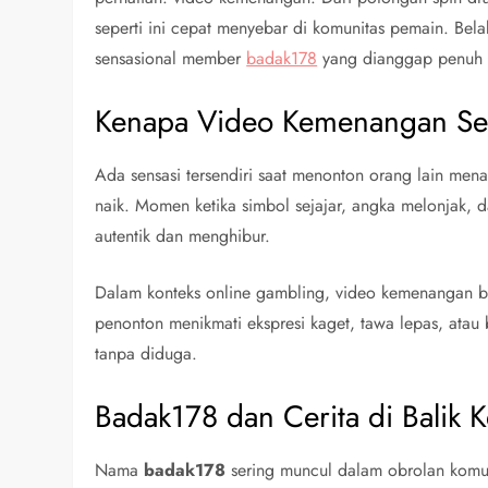
seperti ini cepat menyebar di komunitas pemain. B
sensasional member
badak178
yang dianggap penuh k
Kenapa Video Kemenangan Sel
Ada sensasi tersendiri saat menonton orang lain mena
naik. Momen ketika simbol sejajar, angka melonjak,
autentik dan menghibur.
Dalam konteks online gambling, video kemenangan bu
penonton menikmati ekspresi kaget, tawa lepas, at
tanpa diduga.
Badak178 dan Cerita di Balik
Nama
badak178
sering muncul dalam obrolan komu