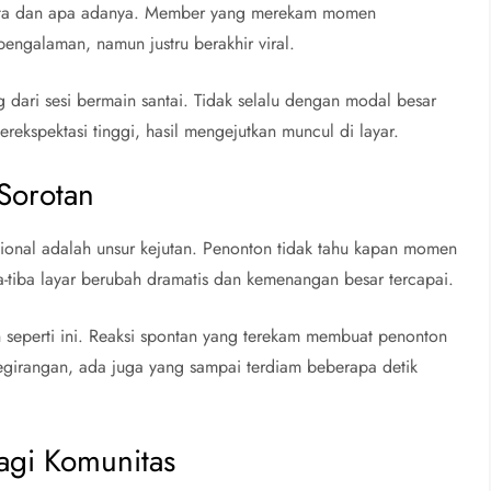
nyata dan apa adanya. Member yang merekam momen
engalaman, namun justru berakhir viral.
dari sesi bermain santai. Tidak selalu dengan modal besar
berekspektasi tinggi, hasil mengejutkan muncul di layar.
Sorotan
ional adalah unsur kejutan. Penonton tidak tahu kapan momen
ba-tiba layar berubah dramatis dan kemenangan besar tercapai.
eperti ini. Reaksi spontan yang terekam membuat penonton
kegirangan, ada juga yang sampai terdiam beberapa detik
gi Komunitas