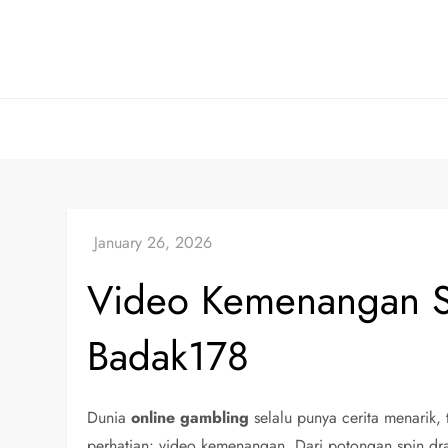
Skip
to
content
Video Kemenangan S
Badak178
Dunia
online gambling
selalu punya cerita menarik, 
perhatian: video kemenangan. Dari potongan spin dr