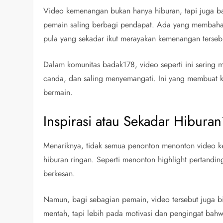
Video kemenangan bukan hanya hiburan, tapi juga ba
pemain saling berbagi pendapat. Ada yang membahas
pula yang sekadar ikut merayakan kemenangan terseb
Dalam komunitas badak178, video seperti ini sering 
canda, dan saling menyemangati. Ini yang membuat ko
bermain.
Inspirasi atau Sekadar Hibura
Menariknya, tidak semua penonton menonton video k
hiburan ringan. Seperti menonton highlight pertand
berkesan.
Namun, bagi sebagian pemain, video tersebut juga bi
mentah, tapi lebih pada motivasi dan pengingat bahw